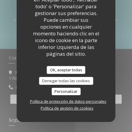
Manténgase al día
*
todo' o 'Personalizar' para
gestionar sus preferencias.
Suscríbase a nuestro boletín para recibir comunicaciones
Puede cambiar sus
personalizadas y ofertas de marketing por correo electrónico.
opciones en cualquier
momento haciendo clic en el
SUSCRIBIRSE
icono de cookie en la parte
inferior izquierda de las
páginas del sitio.
Contacto
OK, aceptar todas
37 Avenue des Minimes
((abre en una nueva ventana))
17000 La Rochelle
Denegar todas las cookies
07 53 42 01 55
Personalizar
RESERVAR UNA MESA
Política de protección de datos personales
Política de gestión de cookies
Seguirnos