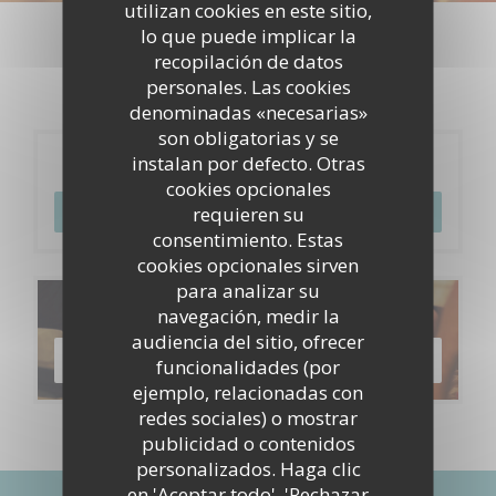
Eventos
utilizan cookies en este sitio,
lo que puede implicar la
recopilación de datos
personales. Las cookies
denominadas «necesarias»
son obligatorias y se
instalan por defecto. Otras
Reserva
cookies opcionales
requieren su
RESERVAR UNA MESA
consentimiento. Estas
cookies opcionales sirven
para analizar su
Carta
navegación, medir la
audiencia del sitio, ofrecer
DESCUBRIR NUESTRA CARTA
funcionalidades (por
ejemplo, relacionadas con
redes sociales) o mostrar
publicidad o contenidos
personalizados. Haga clic
en 'Aceptar todo', 'Rechazar