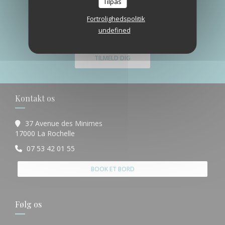
Tilpas
Hold dig opdateret
*
Fortrolighedspolitik
Tilmeld dig vores nyhedsbrev for at modtage personlig
undefined
kommunikation og markedsføringstilbud via e-mail fra os.
TILMELD DIG
Kontakt os
37 Avenue des Minimes
((åbner i et nyt vindue))
17000 La Rochelle
07 53 42 01 55
BOOK ET BORD
Følg os