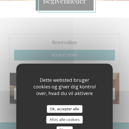
Begivenheder
Reservation
BOOK ET BORD
Dette websted bruger
Menuer
cookies og giver dig kontrol
over, hvad du vil aktivere
OPDAG VORES MENU
OK, accepter alle
Afvis alle cookies