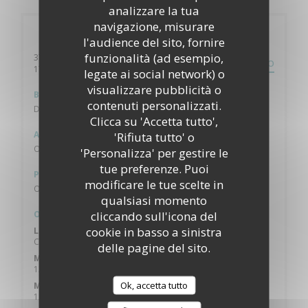
analizzare la tua
navigazione, misurare
Informazioni pratiche
l'audience del sito, fornire
funzionalità (ad esempio,
37 Avenue des Minimes
PERCORSO
((apre una nuova finestra))
17000 La Rochelle
legate ai social network) o
visualizzare pubblicità o
Bike-sharing
contenuti personalizzati.
Devant le resto
Clicca su 'Accetta tutto',
Autobus
'Rifiuta tutto' o
Ok
'Personalizza' per gestire le
tue preferenze. Puoi
Parcheggio
modificare le tue scelte in
Ok
qualsiasi momento
cliccando sull'icona del
Orari
cookie in basso a sinistra
Lunedi
Chiuso
delle pagine del sito.
Martedi
12:00 - 14:00
19:00 - 22:30
•
Ok, accetta tutto
Mercoledi
12:00 - 14:00