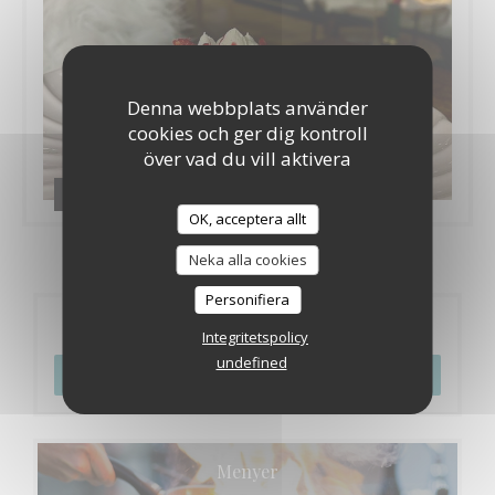
Denna webbplats använder
cookies och ger dig kontroll
över vad du vill aktivera
Nos plats
OK, acceptera allt
Neka alla cookies
Personifiera
Bokning
Integritetspolicy
undefined
BOKA ETT BORD
Menyer