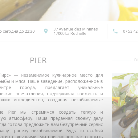
37 Avenue des Minimes
 сегодня до 22:30
07 53 42
((открывается в новом окн
17000 La Rochelle
PIER
Bi
Пирс» — незаменимое кулинарное место для
ыбы и мяса. Наше заведение, расположенное в
нтре города, предлагает уникальные
ческие впечатления, подчеркивая свежесть и
аших ингредиентов, создавая незабываемые
.
не Pier мы стремимся создать теплую и
ную атмосферу. Наша преданная своему делу
гда готова предложить вам безупречный сервис
вашу трапезу незабываемой. Будь то особый
 ужин с друзьями, мы приглашаем вас открыть