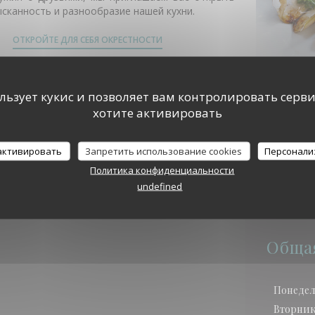
ысканность и разнообразие нашей кухни.
ОТКРОЙТЕ ДЛЯ СЕБЯ ОКРЕСТНОСТИ
ользует кукис и позволяет вам контролировать серв
хотите активировать
те для себя наше меню
 активировать
Запретить использование cookies
Персонали
Политика конфиденциальности
undefined
Обща
Понеде
Вторни