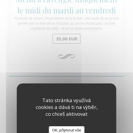
le midi du mardi au vendredi
Produits de saison, inspirations terre & mer. Une suite de surprises
guidée par le marché et l’instant. Ici, on ne choisit pas : on fait
confiance au chef… et on se laisse surprendre.
35,00 EUR
Notre sélection de vins
Tato stránka využívá
cookies a dává ti na výběr,
co chceš aktivovat
NOS CHAMPAGNES
OK, přijmout vše