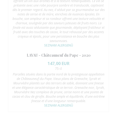
offrant un vin aux arômes et à la texture remarquables. Ce vin se
présente avec une robe pourpre sombre et translucide, captivant
dès le premier regard. Au nez, il séduit par sa gourmandise sur des
notes de cerise et de mûre, enrichies de nuances épicées. En
bouche, son ampleur et sa rondeur offrent une texture veloutée et
charnue, soulignée par des saveurs juteuses de fruits noirs. La
finale est aussi séduisante que gourmande, déployant fraîcheur et
fruité avec des touches de cacao, le tout rehaussé par des accents
crayeux et épicés, pour une persistance en bouche des plus
savoureuses.
SEZNAM ALERGENŮ
LAVAU - Châteauneuf du Pape - 2020
147,00 EUR
75 cl
Parcelles situées dans la partie nord de la prestigieuse appellation
de Châteauneuf-du-Pape. Vieux plans de Grenache, Syrah et
Mourvèdre plantés sur des terroirs de sable, donnant une finesse
et une élégance caractéristique de ce terroir. Grenache noir, Syrah,
Mourvèdre Nez complexe de prune, cerise noire et une pointe de
cacao et clou de girofle. Bouche ample et équilibrée, d'une extrême
finesse et d'une longueur remarquable.
SEZNAM ALERGENŮ