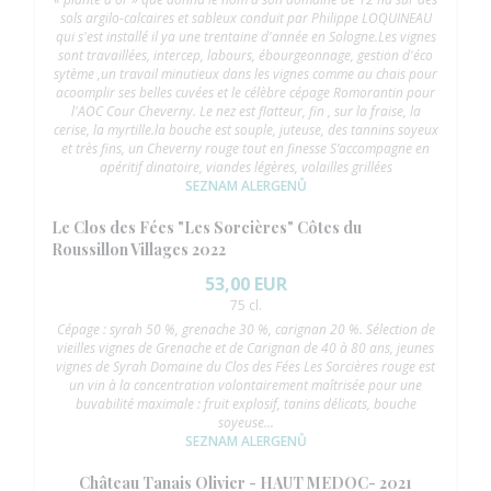
sols argilo-calcaires et sableux conduit par Philippe LOQUINEAU
qui s'est installé il ya une trentaine d'année en Sologne.Les vignes
sont travaillées, intercep, labours, ébourgeonnage, gestion d'éco
sytème ,un travail minutieux dans les vignes comme au chais pour
acoomplir ses belles cuvées et le célèbre cépage Romorantin pour
l'AOC Cour Cheverny. Le nez est flatteur, fin , sur la fraise, la
cerise, la myrtille.la bouche est souple, juteuse, des tannins soyeux
et très fins, un Cheverny rouge tout en finesse S’accompagne en
apéritif dinatoire, viandes légères, volailles grillées
SEZNAM ALERGENŮ
Le Clos des Fées "Les Sorcières" Côtes du
Roussillon Villages 2022
53,00 EUR
75 cl.
Cépage : syrah 50 %, grenache 30 %, carignan 20 %. Sélection de
vieilles vignes de Grenache et de Carignan de 40 à 80 ans, jeunes
vignes de Syrah Domaine du Clos des Fées Les Sorcières rouge est
un vin à la concentration volontairement maîtrisée pour une
buvabilité maximale : fruit explosif, tanins délicats, bouche
soyeuse...
SEZNAM ALERGENŮ
Château Tanais Olivier - HAUT MEDOC- 2021