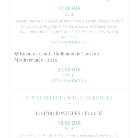
17,00 EUR
50 cl
Un petit coin de L’île de Ré, un marché en plein été. Shopping chic à
Arc en Ré. La Négrette, le Merlot, le Cabernet Sauvignon, le
Cabernet franc et le soleil rosé de fin de journée Un vrai P’tit
bonheur !
SEZNAM ALERGENŮ
🩷 Rosace - Comte Guillaume de Chevron -
Méditerranée - 2026
27,00 EUR
75 cl
SEZNAM ALERGENŮ
NOTRE SÉLECTION DE VINS ROUGES
Les P’tits BONHEURS - Île de Ré
18,00 EUR
50 cl
Un petit coin de L’île de Ré, un après midi aux Grenettes, des