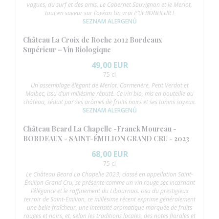
vagues, du surf et des amis. Le Cabernet Sauvignon et le Merlot,
tout en saveur sur l’océan Un vrai P’tit BONHEUR !
SEZNAM ALERGENŮ
Château La Croix de Roche 2012 Bordeaux
Supérieur – Vin Biologique
49,00 EUR
75 cl
Un assemblage élégant de Merlot, Carmenère, Petit Verdot et
Malbec, issu d’un millésime réputé. Ce vin bio, mis en bouteille au
château, séduit par ses arômes de fruits noirs et ses tanins soyeux.
SEZNAM ALERGENŮ
Château Beard La Chapelle -Franck Moureau -
BORDEAUX - SAINT-ÉMILION GRAND CRU - 2023
68,00 EUR
75 cl
Le Château Beard La Chapelle 2023, classé en appellation Saint-
Émilion Grand Cru, se présente comme un vin rouge sec incarnant
l’élégance et le raffinement du Libournais. Issu du prestigieux
terroir de Saint-Émilion, ce millésime récent exprime généralement
une belle fraîcheur, une intensité aromatique marquée de fruits
rouges et noirs, et, selon les traditions locales, des notes florales et