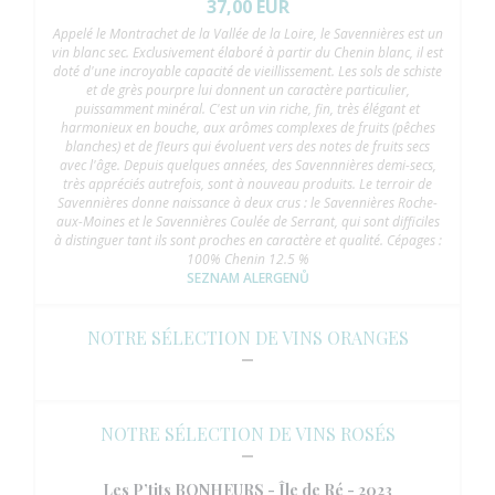
37,00 EUR
Appelé le Montrachet de la Vallée de la Loire, le Savennières est un
vin blanc sec. Exclusivement élaboré à partir du Chenin blanc, il est
doté d'une incroyable capacité de vieillissement. Les sols de schiste
et de grès pourpre lui donnent un caractère particulier,
puissamment minéral. C'est un vin riche, fin, très élégant et
harmonieux en bouche, aux arômes complexes de fruits (pêches
blanches) et de fleurs qui évoluent vers des notes de fruits secs
avec l'âge. Depuis quelques années, des Savennnières demi-secs,
très appréciés autrefois, sont à nouveau produits. Le terroir de
Savennières donne naissance à deux crus : le Savennières Roche-
aux-Moines et le Savennières Coulée de Serrant, qui sont difficiles
à distinguer tant ils sont proches en caractère et qualité. Cépages :
100% Chenin 12.5 %
SEZNAM ALERGENŮ
NOTRE SÉLECTION DE VINS ORANGES
NOTRE SÉLECTION DE VINS ROSÉS
Les P’tits BONHEURS - Île de Ré - 2023