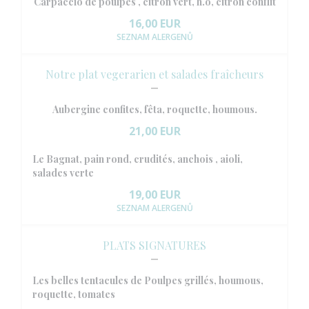
Carpaccio de poulpes , citron vert, h.o, citron conflit
16,00 EUR
SEZNAM ALERGENŮ
Notre plat vegerarien et salades fraîcheurs
Aubergine confites, fêta, roquette, houmous.
21,00 EUR
Le Bagnat, pain rond, crudités, anchois , aioli,
salades verte
19,00 EUR
SEZNAM ALERGENŮ
PLATS SIGNATURES
Les belles tentacules de Poulpes grillés, houmous,
roquette, tomates