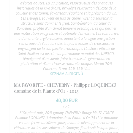
d’épices douces. La vinification, respectueuse des pratiques
historiques de la rive droite, privilégie l’extraction délicate de la
couleur et des tanins, favorisant l’équilibre et la précision du vin.
Les élevages, souvent en fûts de chêne, visent à soutenir la
structure sans dominer le fruit. Saint-Émilion, au cœur du
Bordelais, profite d’un climat tempéré océanique, ce qui permet
une maturation progressive et optimale des raisins. Les sols variés,
à dominante argilo-calcaire, apportent à la vigne une gestion
remarquée de l’eau lors des étapes cruciales de croissance et
engrangent de la complexité aromatique. L’histoire viticole de
Saint-Émilion est inscrite au patrimoine mondial de l’UNESCO,
témoignant d’un savoir-faire transmis de génération en
génération et d’une richesse culturelle unique. Merlot 70%
Cabernet Franc 30% 13% Vol.
SEZNAM ALERGENŮ
MA FAVORITE - CHEVERNY - Philippe LOQUINEAU
domaine de la Plante d'Or - 2023
40,00 EUR
75 cl
80% pinot noir, 20% gamay CHEVERNY Rouge MA FAVORITE
Philippe LOQUINEAU domaine de la Plante d'Or 75 cl Le domaine
est une ferme du XIXème,jadis, avant le développement de la
viticulture sur les sols sableux de Sologne, fleurissait le lupin jaune,
« plante d'or » que donna le nom à son domaine de 12 ha sur des