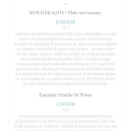
BE WATER AQTIV+ Plate ou Gazeuse
6,00 EUR
70 cl
UNE EAU D’EXCEPTION AU SERVICE DE LA GASTRONOMIE La carafe
AQTiV+ en cristal soufflé à la main, associée à la technologie
brevetée du résonateur® à serpentin de cuivre, éveille vos papilles
et rehausse l’ensemble du spectre des saveurs – qu'elles soient
sucrées, salées, amères, acides ou umami. En nettoyant le palais
entre chaque gorgée ou bouchée, AQTiV+ amplifie chaque
sensation, apportant profondeur et richesse à votre expérience
gastronomique. Adoptée par les plus grands chefs Déjà adoptée
par de grands noms de la gastronomie tels qu’Emmanuel Renaut
et Anne-Sophie Pic, ou encore le Bocuse d’Or, BE WTR est choisie
par des établissements prestigieux à travers le monde.
Eau plate Fraîche Be Water
3,50 EUR
70cl
Un système à eau innovant pour les professionnels D'abord
préparée grâce à un filtre à eau à haute performance, votre eau
locale conserve ses minéraux, révélant le goût unique de votre eau