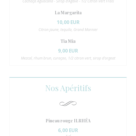
Cachaça Aguacana - Sirop d’Agave - 1/2 Citron Vert Frais
La Margarita
10,00 EUR
Citron jaune, tequila, Grand Marnier
Tia Mia
9,00 EUR
Mezcal, rhum brun, curaçao, 1/2 citron vert, sirop d’orgeat
Nos Apéritifs
 se v novém okně))
Pineau rouge ILRHÉA
6,00 EUR