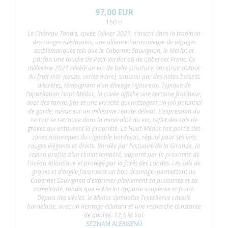
97,00 EUR
150 cl
Le Château Tanais, cuvée Olivier 2021, s’inscrit dans la tradition
des rouges médocains, une alliance harmonieuse de cépages
emblématiques tels que le Cabernet Sauvignon, le Merlot et
parfois une touche de Petit Verdot ou de Cabernet Franc. Ce
millésime 2021 révèle un vin de belle structure, construit autour
du fruit mûr (cassis, cerise noire), soutenu par des notes boisées
discrètes, témoignant d’un élevage rigoureux. Typique de
l’appellation Haut-Médoc, la cuvée affiche une certaine fraîcheur,
avec des tanins fins et une vivacité qui présagent un joli potentiel
de garde, même sur un millésime réputé délicat. L’expression du
terroir se retrouve dans la minéralité du vin, reflet des sols de
graves qui entourent la propriété. Le Haut-Médoc fait partie des
zones historiques du vignoble bordelais, réputé pour ses vins
rouges élégants et droits. Bordée par l’estuaire de la Gironde, la
région profite d’un climat tempéré, apporté par la proximité de
l’océan Atlantique et protégé par la forêt des Landes. Les sols de
graves et d’argile favorisent un bon drainage, permettant au
Cabernet Sauvignon d’exprimer pleinement sa puissance et sa
complexité, tandis que le Merlot apporte souplesse et fruité.
Depuis des siècles, le Médoc symbolise l’excellence viticole
bordelaise, avec un héritage éclatant et une recherche constante
de qualité. 13,5 % Vol.
SEZNAM ALERGENŮ