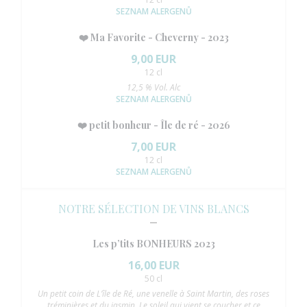
SEZNAM ALERGENŮ
❤️ Ma Favorite - Cheverny - 2023
9,00 EUR
12 cl
12,5 % Vol. Alc
SEZNAM ALERGENŮ
❤️ petit bonheur - Île de ré - 2026
7,00 EUR
12 cl
SEZNAM ALERGENŮ
NOTRE SÉLECTION DE VINS BLANCS
Les p’tits BONHEURS 2023
16,00 EUR
50 cl
Un petit coin de L’île de Ré, une venelle à Saint Martin, des roses
tréminières et du jasmin. Le soleil qui vient se coucher et ce