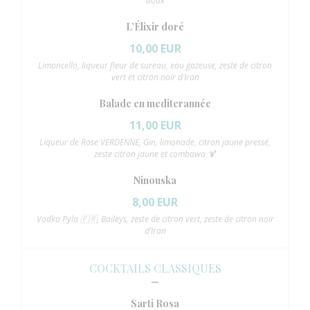
doux
L’Élixir doré
10,00 EUR
Limoncello, liqueur fleur de sureau, eau gazeuse, zeste de citron
vert et citron noir d’Iran
Balade en mediterannée
11,00 EUR
Liqueur de Rose VERDENNE, Gin, limonade, citron jaune pressé,
zeste citron jaune et combawa 🍹
Ninouska
8,00 EUR
Vodka Pyla 🇫🇷, Baileys, zeste de citron vert, zeste de citron noir
d’Iran
COCKTAILS CLASSIQUES
Sarti Rosa