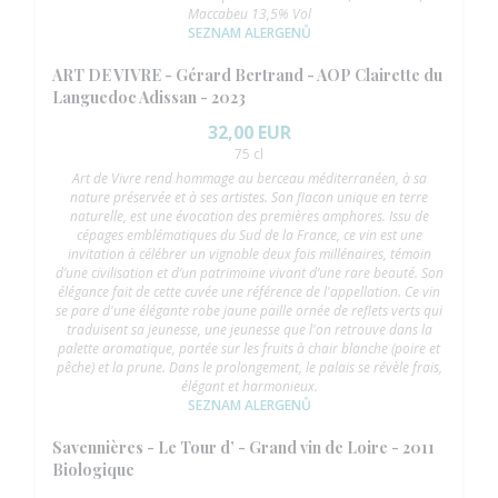
Maccabeu 13,5% Vol
SEZNAM ALERGENŮ
ART DE VIVRE - Gérard Bertrand - AOP Clairette du
Languedoc Adissan - 2023
32,00 EUR
75 cl
Art de Vivre rend hommage au berceau méditerranéen, à sa
nature préservée et à ses artistes. Son flacon unique en terre
naturelle, est une évocation des premières amphores. Issu de
cépages emblématiques du Sud de la France, ce vin est une
invitation à célébrer un vignoble deux fois millénaires, témoin
d’une civilisation et d’un patrimoine vivant d’une rare beauté. Son
élégance fait de cette cuvée une référence de l'appellation. Ce vin
se pare d'une élégante robe jaune paille ornée de reflets verts qui
traduisent sa jeunesse, une jeunesse que l'on retrouve dans la
palette aromatique, portée sur les fruits à chair blanche (poire et
pêche) et la prune. Dans le prolongement, le palais se révèle frais,
élégant et harmonieux.
SEZNAM ALERGENŮ
Savennières - Le Tour d’ - Grand vin de Loire - 2011
Biologique