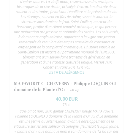
d’épices douces. La vinification, respectueuse des pratiques
historiques de la rive droite, privilégie l’extraction délicate de la
couleur et des tanins, favorisant l’équilibre et la précision du vin.
Les élevages, souvent en fûts de chêne, visent à soutenir la
structure sans dominer le fruit. Saint-Émilion, au cœur du
Bordelais, profite d’un climat tempéré océanique, ce qui permet
une maturation progressive et optimale des raisins. Les sols variés,
à dominante argilo-calcaire, apportent à la vigne une gestion
remarquée de l’eau lors des étapes cruciales de croissance et
engrangent de la complexité aromatique. L’histoire viticole de
Saint-Émilion est inscrite au patrimoine mondial de l’UNESCO,
témoignant d’un savoir-faire transmis de génération en
génération et d’une richesse culturelle unique. Merlot 70%
Cabernet Franc 30% 13% Vol.
LISTA DE ALÉRGENOS
MA FAVORITE - CHEVERNY - Philippe LOQUINEAU
domaine de la Plante d'Or - 2023
40,00 EUR
75 cl
80% pinot noir, 20% gamay CHEVERNY Rouge MA FAVORITE
Philippe LOQUINEAU domaine de la Plante d'Or 75 cl Le domaine
est une ferme du XIXème,jadis, avant le développement de la
viticulture sur les sols sableux de Sologne, fleurissait le lupin jaune,
« plante d'or » que donna le nom à son domaine de 12 ha sur des