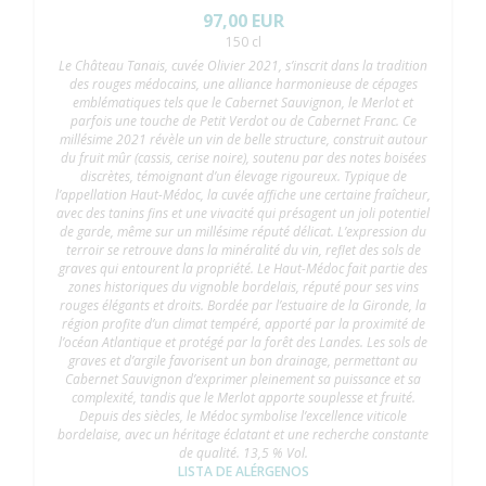
97,00 EUR
150 cl
Le Château Tanais, cuvée Olivier 2021, s’inscrit dans la tradition
des rouges médocains, une alliance harmonieuse de cépages
emblématiques tels que le Cabernet Sauvignon, le Merlot et
parfois une touche de Petit Verdot ou de Cabernet Franc. Ce
millésime 2021 révèle un vin de belle structure, construit autour
du fruit mûr (cassis, cerise noire), soutenu par des notes boisées
discrètes, témoignant d’un élevage rigoureux. Typique de
l’appellation Haut-Médoc, la cuvée affiche une certaine fraîcheur,
avec des tanins fins et une vivacité qui présagent un joli potentiel
de garde, même sur un millésime réputé délicat. L’expression du
terroir se retrouve dans la minéralité du vin, reflet des sols de
graves qui entourent la propriété. Le Haut-Médoc fait partie des
zones historiques du vignoble bordelais, réputé pour ses vins
rouges élégants et droits. Bordée par l’estuaire de la Gironde, la
région profite d’un climat tempéré, apporté par la proximité de
l’océan Atlantique et protégé par la forêt des Landes. Les sols de
graves et d’argile favorisent un bon drainage, permettant au
Cabernet Sauvignon d’exprimer pleinement sa puissance et sa
complexité, tandis que le Merlot apporte souplesse et fruité.
Depuis des siècles, le Médoc symbolise l’excellence viticole
bordelaise, avec un héritage éclatant et une recherche constante
de qualité. 13,5 % Vol.
LISTA DE ALÉRGENOS