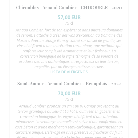
Chiroubles - Arnaud Combier - CHIROUBLE - 2020
57,00 EUR
75 cl
Arnaud Combier, fort de son expérience dans plusieurs domaines
de renom, s'attache à créer des vins d'exception au Domaine des
Moriers. Avec un cépage Gamay cultivé sur un sol de granite, ses
vins bénéficient d'une macération carbonique, une méthode qui
renforce leur complexité aromatique et leur fraîcheur. La
conversion biologique de la vigne témoigne de sa volonté de
produire des vins authentiques et respectueux de leur terroir,
magnifiés par un élevage maîtrisé en cuve.
LISTA DE ALÉRGENOS
Saint-Amour - Arnaud Combier - Beaujolais - 2022
70,00 EUR
75 cl
Arnaud Combier propose un vin 100 % Gamay provenant du
terroir granitique du lieu-dit La Folie. Cultivées en gobelet et en
conversion biologique, les vignes bénéficient d'une attention
minutieuse. La vendange manuelle est suivie d'une vinification en
cuve béton et d'une macération semi-carbonique, garantissant un
caractère unique. L'élevage en cuve préserve la fraîcheur du fruit,
offrant un vin aux arômes et à la texture remarquables. Ce vin se